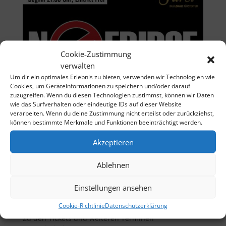
Cookie-Zustimmung
verwalten
Um dir ein optimales Erlebnis zu bieten, verwenden wir Technologien wie
Cookies, um Geräteinformationen zu speichern und/oder darauf
zuzugreifen. Wenn du diesen Technologien zustimmst, können wir Daten
wie das Surfverhalten oder eindeutige IDs auf dieser Website
verarbeiten. Wenn du deine Zustimmung nicht erteilst oder zurückziehst,
können bestimmte Merkmale und Funktionen beeinträchtigt werden.
Akzeptieren
Ablehnen
21.11.2026 | DAS KRIMI DINNER
Einstellungen ansehen
Datum:
21. November 2026
Uhrzeit:
19:00
Cookie-Richtlinie
Datenschutzerklärung
Ort:
Schönaicher Fürst
Zu den Tickets und weiteren Terminen