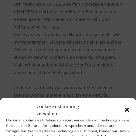
Ort:
Yeah! Am 07.11.2026 dürfen NoFridge erneut ein
HEIMSPIEL im Schönaicher Fürst in Böblingen zum
Besten geben! Wir freuen uns bereits sehr und
hoffen auf volles Haus.
Dieses mal wird wieder im Hauptraum gespielt - wie
im Wohnzimmer! Sichere dir jetzt einen Platz auf der
Gästeliste, damit du garantiert mit uns zusammen
abrocken kannst. Einfach via Facebook, Instagram, E-
Mail, WhatsApp beim Schönaicher Fürst melden,
und schon ist dein Platz gesichert!
Und es ist ja üblich, das wenn man Menschen zu
sich ins Wohnzimmer einlädt um eine Party zu
feiern, dann ist der Eintritt natürlich frei ;-) ..und der
Cookie-Zustimmung
Hut geht rum.
verwalten
Mehr Infos über Facebook
Um dir ein optimales Erlebnis zu bieten, verwenden wir Technologien wie
Livebands
Cookies, um Geräteinformationen zu speichern und/oder darauf
zuzugreifen. Wenn du diesen Technologien zustimmst, können wir Daten