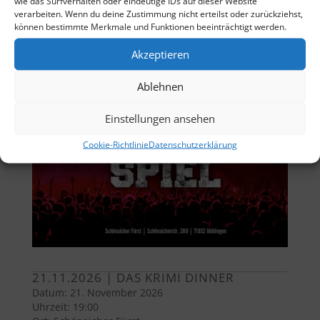
wie das Surfverhalten oder eindeutige IDs auf dieser Website
verarbeiten. Wenn du deine Zustimmung nicht erteilst oder zurückziehst,
können bestimmte Merkmale und Funktionen beeinträchtigt werden.
Akzeptieren
Ablehnen
Einstellungen ansehen
Cookie-Richtlinie
Datenschutzerklärung
21.11.2026 | DAS KRIMI DINNER
Datum:
21. November 2026
Uhrzeit:
19:00