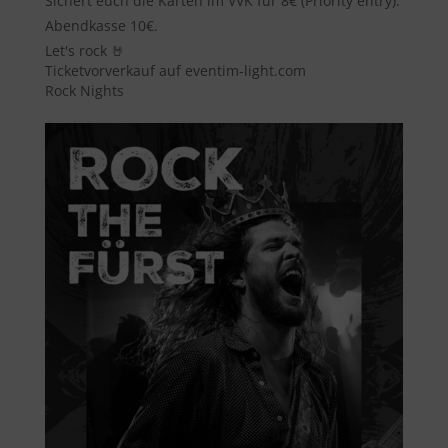
Sichert euch die Karten im VVK für 8€ (Priority entry).
Abendkasse 10€.
Let's rock 🤘
Ticketvorverkauf auf eventim-light.com
Rock Nights