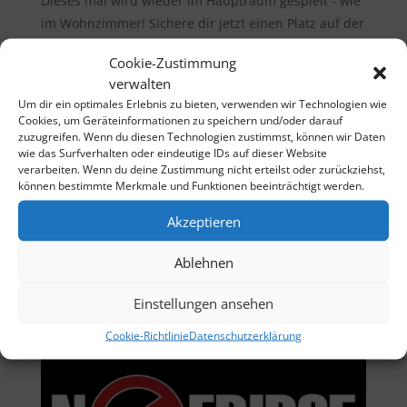
Dieses mal wird wieder im Hauptraum gespielt - wie
im Wohnzimmer! Sichere dir jetzt einen Platz auf der
Gästeliste, damit du garantiert mit uns zusammen
Cookie-Zustimmung
abrocken kannst. Einfach via Facebook, Instagram, E-
verwalten
Mail, WhatsApp beim Schönaicher Fürst melden,
Um dir ein optimales Erlebnis zu bieten, verwenden wir Technologien wie
und schon ist dein Platz gesichert!
Cookies, um Geräteinformationen zu speichern und/oder darauf
zuzugreifen. Wenn du diesen Technologien zustimmst, können wir Daten
wie das Surfverhalten oder eindeutige IDs auf dieser Website
Und es ist ja üblich, das wenn man Menschen zu
verarbeiten. Wenn du deine Zustimmung nicht erteilst oder zurückziehst,
sich ins Wohnzimmer einlädt um eine Party zu
können bestimmte Merkmale und Funktionen beeinträchtigt werden.
feiern, dann ist der Eintritt natürlich frei ;-) ..und der
Akzeptieren
Hut geht rum.
Mehr Infos über Facebook
Ablehnen
Livebands
Einstellungen ansehen
Cookie-Richtlinie
Datenschutzerklärung